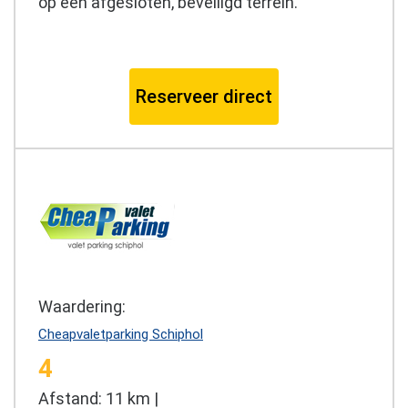
op een afgesloten, beveiligd terrein.
Reserveer direct
Waardering:
Cheapvaletparking Schiphol
4
Afstand: 11 km |