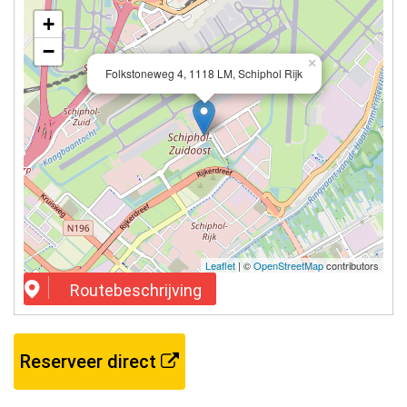
+
−
×
Folkstoneweg 4, 1118 LM, Schiphol Rijk
Leaflet
| ©
OpenStreetMap
contributors
Routebeschrijving
Reserveer direct