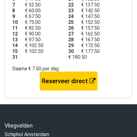
7
€ 52.50
22
€ 137.50
8
€ 60.00
23
€ 142.50
9
€ 67.50
24
€ 147.50
10
€ 75.00
25
€ 152.50
11
€ 82.50
26
€ 157.50
12
€ 90.00
27
€ 162.50
13
€ 97.50
28
€ 167.50
14
€ 102.50
29
€ 172.50
15
€ 102.50
30
€ 177.50
31
€ 180.50
Daarna € 7.50 per dag
Reserveer direct
Vliegvelden
Schiphol Amsterdam