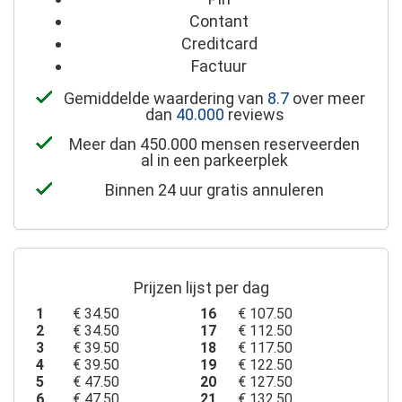
Contant
Creditcard
Factuur
Gemiddelde waardering van
8.7
over meer
dan
40.000
reviews
Meer dan 450.000 mensen reserveerden
al in een parkeerplek
Binnen 24 uur gratis annuleren
Prijzen lijst per dag
1
€ 34.50
16
€ 107.50
2
€ 34.50
17
€ 112.50
3
€ 39.50
18
€ 117.50
4
€ 39.50
19
€ 122.50
5
€ 47.50
20
€ 127.50
6
€ 47.50
21
€ 132.50