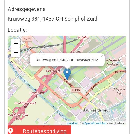
Adresgegevens
Kruisweg 381, 1437 CH Schiphol-Zuid
Locatie:
+
−
×
Kruisweg 381, 1437 CH Schiphol-Zuid
Leaflet
| ©
OpenStreetMap
contributors
Routebeschrijving