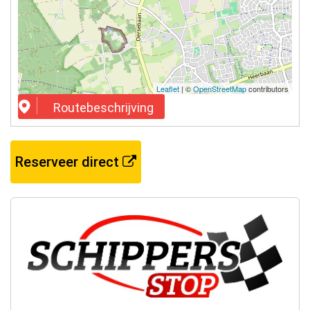
Leaflet
| ©
OpenStreetMap
contributors
Routebeschrijving
Reserveer direct